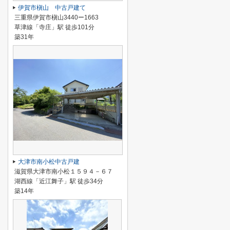
伊賀市槇山 中古戸建て
三重県伊賀市槇山3440ー1663
草津線「寺庄」駅 徒歩101分
築31年
大津市南小松中古戸建
滋賀県大津市南小松１５９４－６７
湖西線「近江舞子」駅 徒歩34分
築14年