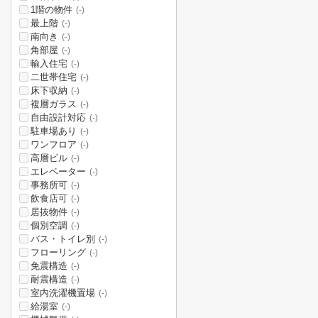
1階の物件
(-)
最上階
(-)
南向き
(-)
角部屋
(-)
輸入住宅
(-)
二世帯住宅
(-)
床下収納
(-)
複層ガラス
(-)
自由設計対応
(-)
駐車場あり
(-)
ワンフロア
(-)
高層ビル
(-)
エレベーター
(-)
事務所可
(-)
飲食店可
(-)
居抜物件
(-)
個別空調
(-)
バス・トイレ別
(-)
フローリング
(-)
免震構造
(-)
耐震構造
(-)
室内洗濯機置場
(-)
給湯室
(-)