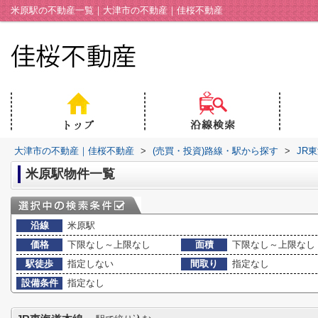
米原駅の不動産一覧｜大津市の不動産｜佳桜不動産
大津市の不動産｜佳桜不動産
>
(売買・投資)路線・駅から探す
>
JR
米原駅物件一覧
沿線
米原駅
価格
下限なし～上限なし
面積
下限なし～上限なし
駅徒歩
指定しない
間取り
指定なし
設備条件
指定なし