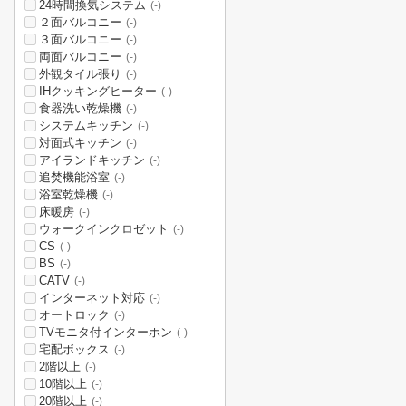
24時間換気システム
(-)
２面バルコニー
(-)
３面バルコニー
(-)
両面バルコニー
(-)
外観タイル張り
(-)
IHクッキングヒーター
(-)
食器洗い乾燥機
(-)
システムキッチン
(-)
対面式キッチン
(-)
アイランドキッチン
(-)
追焚機能浴室
(-)
浴室乾燥機
(-)
床暖房
(-)
ウォークインクロゼット
(-)
CS
(-)
BS
(-)
CATV
(-)
インターネット対応
(-)
オートロック
(-)
TVモニタ付インターホン
(-)
宅配ボックス
(-)
2階以上
(-)
10階以上
(-)
20階以上
(-)