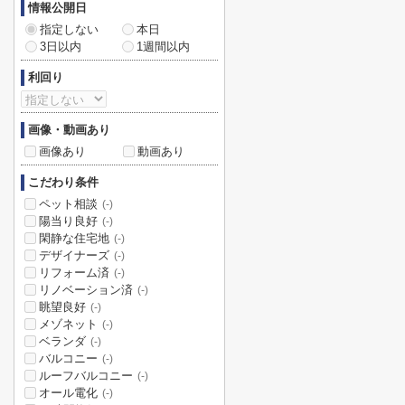
情報公開日
指定しない
本日
3日以内
1週間以内
利回り
画像・動画あり
画像あり
動画あり
こだわり条件
ペット相談
(-)
陽当り良好
(-)
閑静な住宅地
(-)
デザイナーズ
(-)
リフォーム済
(-)
リノベーション済
(-)
眺望良好
(-)
メゾネット
(-)
ベランダ
(-)
バルコニー
(-)
ルーフバルコニー
(-)
オール電化
(-)