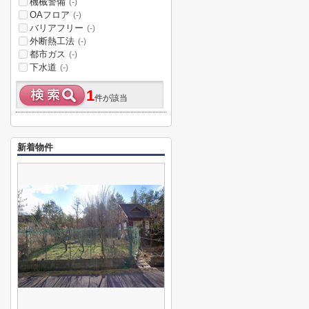
機械警備
(-)
OAフロア
(-)
バリアフリー
(-)
外断熱工法
(-)
都市ガス
(-)
下水道
(-)
1
件が該当
新着物件