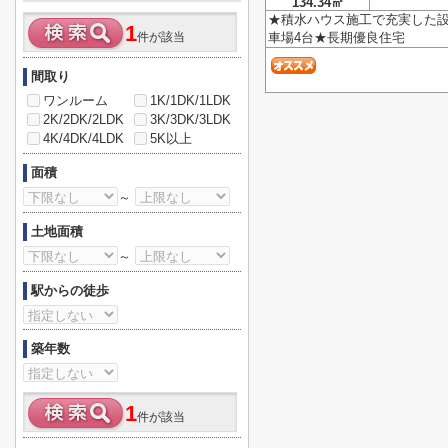
134.34㎡
★積水ハウス施工で充実した
1
件が該当
車場4台★長期優良住宅
間取り
ワンルーム
1K/1DK/1LDK
2K/2DK/2LDK
3K/3DK/3LDK
4K/4DK/4LDK
5K以上
面積
～
土地面積
～
駅からの徒歩
築年数
1
件が該当