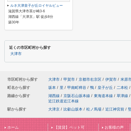
ルネ大津皇子が丘ロイヤルビュー
滋賀県大津市茶が崎3-6
湖西線「大津京」駅 徒歩8分
築30年
近くの市区町村から探す
大津市
市区町村から探す
大津市
/
甲賀市
/
京都市右京区
/
伊賀市
/
米原
町名から探す
坂本
/
里
/
甲南町稗谷
/
鴨
/
皇子が丘
/
二本松
/
路線から探す
湖西線
/
京阪石山坂本線
/
東海道本線
/
草津線
/
近江鉄道近江本線
駅から探す
大津京
/
比叡山坂本
/
松ノ馬場
/
近江神宮前
/
ホーム
【賃貸】ペット可
お客様の声