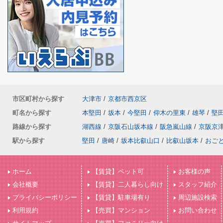
市区町村から探す
大津市
/
京都市西京区
町名から探す
本堅田
/
坂本
/
今堅田
/
仰木の里東
/
雄琴
/
堅
路線から探す
湖西線
/
京阪石山坂本線
/
阪急嵐山線
/
京阪京
駅から探す
堅田
/
唐崎
/
坂本比叡山口
/
比叡山坂本
/
おご
ホーム
【賃貸】ペット可
お客様の声
会社概要
【賃貸】二人暮らし向け
スタッフ紹介
プライバシーポリシー
【賃貸】駐車場有り
周辺施設検索
利用規約
【売買】マンション
お問い合わせ