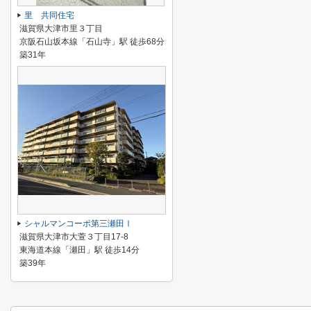
里 共同住宅
滋賀県大津市里３丁目
京阪石山坂本線「石山寺」駅 徒歩68分
築31年
シャルマンコーポ第三瀬田Ⅰ
滋賀県大津市大萱３丁目17-8
東海道本線「瀬田」駅 徒歩14分
築39年