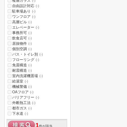
複層ガラス
(-)
自由設計対応
(-)
駐車場あり
(-)
ワンフロア
(-)
高層ビル
(-)
エレベーター
(-)
事務所可
(-)
飲食店可
(-)
居抜物件
(-)
個別空調
(-)
バス・トイレ別
(-)
フローリング
(-)
免震構造
(-)
耐震構造
(-)
室内洗濯機置場
(-)
給湯室
(-)
機械警備
(-)
OAフロア
(-)
バリアフリー
(-)
外断熱工法
(-)
都市ガス
(-)
下水道
(-)
1
件が該当