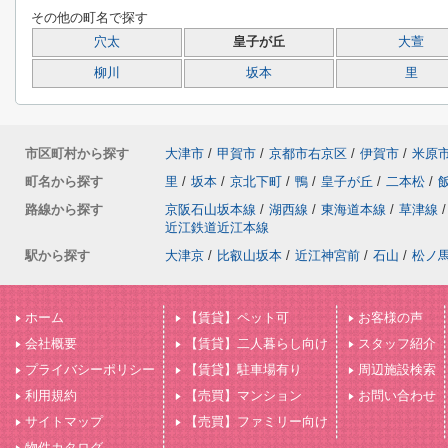
その他の町名で探す
穴太
皇子が丘
大萱
柳川
坂本
里
市区町村から探す
大津市
/
甲賀市
/
京都市右京区
/
伊賀市
/
米原
町名から探す
里
/
坂本
/
京北下町
/
鴨
/
皇子が丘
/
二本松
/
路線から探す
京阪石山坂本線
/
湖西線
/
東海道本線
/
草津線
/
近江鉄道近江本線
駅から探す
大津京
/
比叡山坂本
/
近江神宮前
/
石山
/
松ノ
ホーム
【賃貸】ペット可
お客様の声
会社概要
【賃貸】二人暮らし向け
スタッフ紹介
プライバシーポリシー
【賃貸】駐車場有り
周辺施設検索
利用規約
【売買】マンション
お問い合わせ
サイトマップ
【売買】ファミリー向け
物件カタログ