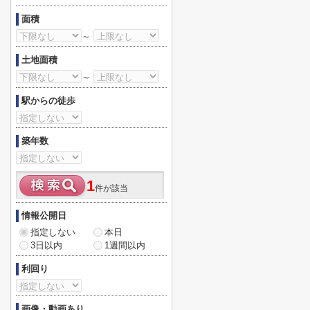
面積
～
土地面積
～
駅からの徒歩
築年数
1
件が該当
情報公開日
指定しない
本日
3日以内
1週間以内
利回り
画像・動画あり