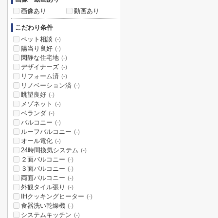
画像あり
動画あり
こだわり条件
ペット相談
(-)
陽当り良好
(-)
閑静な住宅地
(-)
デザイナーズ
(-)
リフォーム済
(-)
リノベーション済
(-)
眺望良好
(-)
メゾネット
(-)
ベランダ
(-)
バルコニー
(-)
ルーフバルコニー
(-)
オール電化
(-)
24時間換気システム
(-)
２面バルコニー
(-)
３面バルコニー
(-)
両面バルコニー
(-)
外観タイル張り
(-)
IHクッキングヒーター
(-)
食器洗い乾燥機
(-)
システムキッチン
(-)