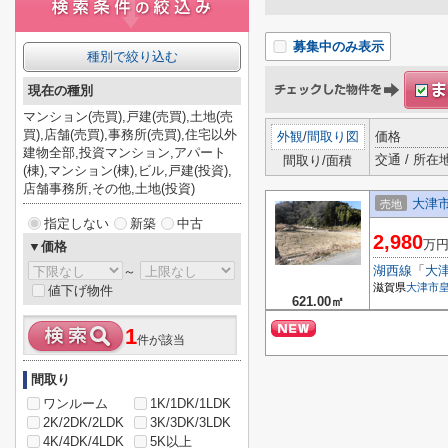
募集中のみ表示
種別で絞り込む
現在の種別
マンション(売買),戸建(売買),土地(売
買),店舗(売買),事務所(売買),住宅以外
外観
/
間取り図
価格
建物全部,投資マンション,アパート
交通 / 所在
間取り/面積
(棟),マンション(棟),ビル,戸建(投資),
店舗事務所,その他,土地(投資)
大津
売地
指定しない
新築
中古
2,980
万
▼価格
湖西線
「
大
～
滋賀県
大津市
値下げ物件
621.00㎡
1
件が該当
間取り
ワンルーム
1K/1DK/1LDK
2K/2DK/2LDK
3K/3DK/3LDK
4K/4DK/4LDK
5K以上