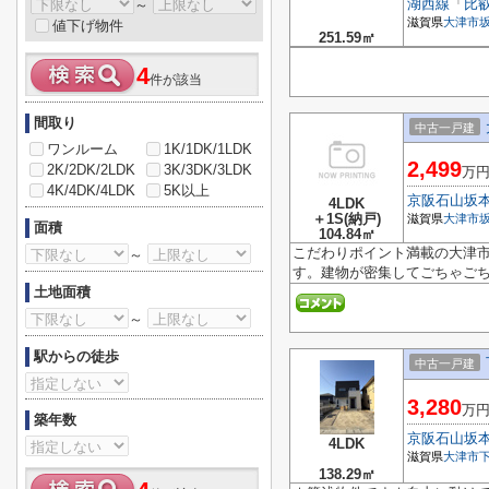
湖西線
「
比
～
滋賀県
大津市
値下げ物件
251.59㎡
4
件が該当
間取り
中古一戸建
ワンルーム
1K/1DK/1LDK
2,499
2K/2DK/2LDK
3K/3DK/3LDK
万
4K/4DK/4LDK
5K以上
京阪石山坂
4LDK
＋1S(納戸)
滋賀県
大津市
面積
104.84㎡
こだわりポイント満載の大津
～
す。建物が密集してごちゃごち
土地面積
～
駅からの徒歩
中古一戸建
3,280
万
築年数
京阪石山坂
4LDK
滋賀県
大津市
138.29㎡