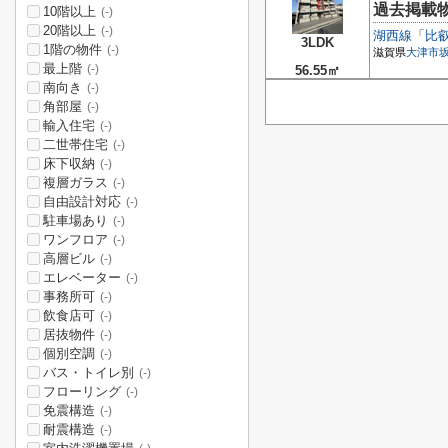
過去掲載
10階以上
(-)
20階以上
(-)
湖西線
「
比
3LDK
1階の物件
(-)
滋賀県
大津市
最上階
(-)
56.55㎡
南向き
(-)
角部屋
(-)
輸入住宅
(-)
二世帯住宅
(-)
床下収納
(-)
複層ガラス
(-)
自由設計対応
(-)
駐車場あり
(-)
ワンフロア
(-)
高層ビル
(-)
エレベーター
(-)
事務所可
(-)
飲食店可
(-)
居抜物件
(-)
個別空調
(-)
バス・トイレ別
(-)
フローリング
(-)
免震構造
(-)
耐震構造
(-)