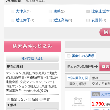
JR湖西線
駅で絞り込む
大津京
唐崎
比叡山坂本
(4)
(2)
近江舞子
近江高島
安曇川
(1)
(1)
(1)
募集中のみ表示
種別で絞り込む
現在の種別
マンション(売買),戸建(売買),土地(売
買),店舗(売買),事務所(売買),住宅以外
外観
/
間取り図
価格
建物全部,投資マンション,アパート
交通 / 所在
間取り/面積
(棟),マンション(棟),ビル,戸建(投資),
店舗事務所,その他,土地(投資)
大津市
売地
指定しない
新築
中古
1,790
万
▼価格