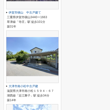
伊賀市槇山 中古戸建て
三重県伊賀市槇山3440ー1663
草津線「寺庄」駅 徒歩101分
築31年
大津市南小松中古戸建
滋賀県大津市南小松１５９４－６７
湖西線「近江舞子」駅 徒歩34分
築14年