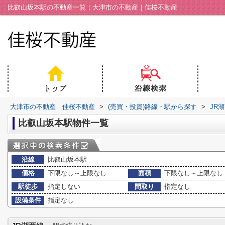
比叡山坂本駅の不動産一覧｜大津市の不動産｜佳桜不動産
大津市の不動産｜佳桜不動産
>
(売買・投資)路線・駅から探す
>
JR
比叡山坂本駅物件一覧
沿線
比叡山坂本駅
価格
下限なし～上限なし
面積
下限なし～上限なし
駅徒歩
指定しない
間取り
指定なし
設備条件
指定なし