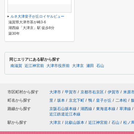
ルネ大津皇子が丘ロイヤルビュー
滋賀県大津市茶が崎3-6
湖西線「大津京」駅 徒歩8分
築30年
同じエリアにある駅から探す
南滋賀
近江神宮前
大津市役所前
大津京
瀬田
石山
市区町村から探す
大津市
/
甲賀市
/
京都市右京区
/
伊賀市
/
米原
町名から探す
里
/
坂本
/
京北下町
/
鴨
/
皇子が丘
/
二本松
/
路線から探す
京阪石山坂本線
/
湖西線
/
東海道本線
/
草津線
/
近江鉄道近江本線
駅から探す
大津京
/
比叡山坂本
/
近江神宮前
/
石山
/
松ノ