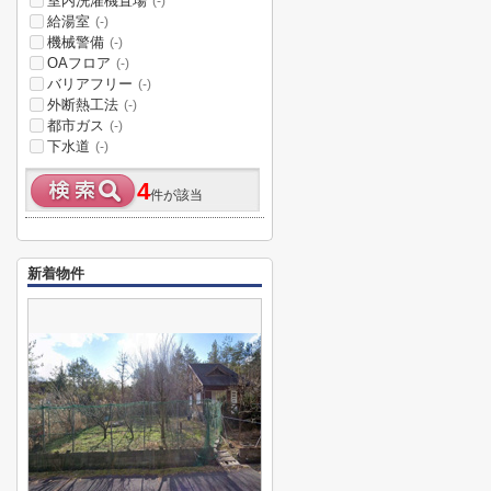
室内洗濯機置場
(-)
給湯室
(-)
機械警備
(-)
OAフロア
(-)
バリアフリー
(-)
外断熱工法
(-)
都市ガス
(-)
下水道
(-)
4
件が該当
新着物件