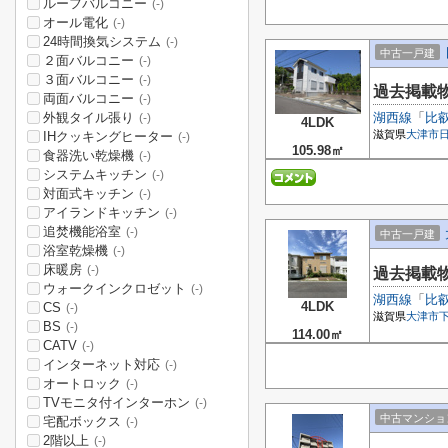
ルーフバルコニー
(-)
オール電化
(-)
24時間換気システム
(-)
中古一戸建
２面バルコニー
(-)
３面バルコニー
(-)
過去掲載
両面バルコニー
(-)
外観タイル張り
湖西線
「
比
(-)
4LDK
滋賀県
大津市
IHクッキングヒーター
(-)
105.98㎡
食器洗い乾燥機
(-)
システムキッチン
(-)
対面式キッチン
(-)
アイランドキッチン
(-)
追焚機能浴室
(-)
中古一戸建
浴室乾燥機
(-)
床暖房
(-)
過去掲載
ウォークインクロゼット
(-)
湖西線
「
比
4LDK
CS
(-)
滋賀県
大津市
BS
(-)
114.00㎡
CATV
(-)
インターネット対応
(-)
オートロック
(-)
TVモニタ付インターホン
(-)
中古マンショ
宅配ボックス
(-)
2階以上
(-)