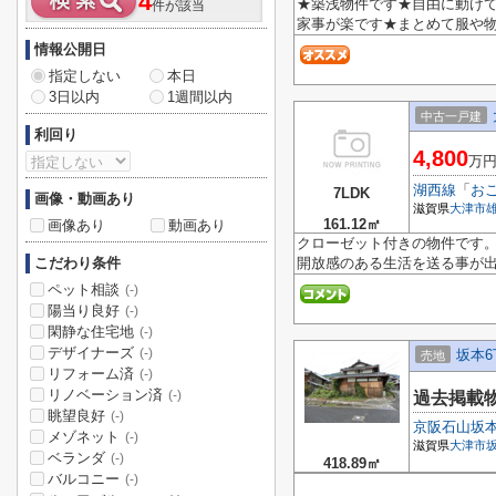
4
★築浅物件です★自由に動け
件が該当
家事が楽です★まとめて服や物
情報公開日
指定しない
本日
3日以内
1週間以内
中古一戸建
利回り
4,800
万
湖西線
「
お
7LDK
画像・動画あり
滋賀県
大津市
161.12㎡
画像あり
動画あり
クローゼット付きの物件です。
こだわり条件
開放感のある生活を送る事が出
ペット相談
(-)
陽当り良好
(-)
閑静な住宅地
(-)
デザイナーズ
(-)
坂本
売地
リフォーム済
(-)
リノベーション済
(-)
過去掲載
眺望良好
(-)
京阪石山坂
メゾネット
(-)
滋賀県
大津市
ベランダ
(-)
418.89㎡
バルコニー
(-)