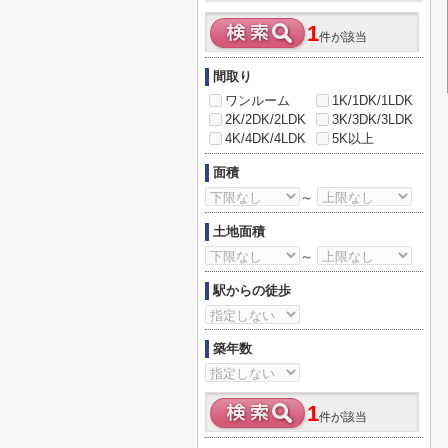
1
件が該当
間取り
ワンルーム
1K/1DK/1LDK
2K/2DK/2LDK
3K/3DK/3LDK
4K/4DK/4LDK
5K以上
面積
～
土地面積
～
駅からの徒歩
築年数
1
件が該当