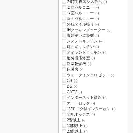
24時間換気システム
(-)
２面バルコニー
(-)
３面バルコニー
(-)
両面バルコニー
(-)
外観タイル張り
(-)
IHクッキングヒーター
(-)
食器洗い乾燥機
(-)
システムキッチン
(-)
対面式キッチン
(-)
アイランドキッチン
(-)
追焚機能浴室
(-)
浴室乾燥機
(-)
床暖房
(-)
ウォークインクロゼット
(-)
CS
(-)
BS
(-)
CATV
(-)
インターネット対応
(-)
オートロック
(-)
TVモニタ付インターホン
(-)
宅配ボックス
(-)
2階以上
(-)
10階以上
(-)
20階以上
(-)