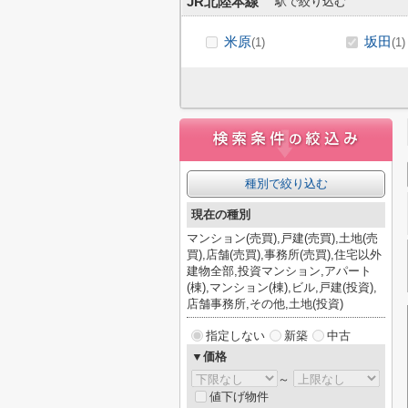
JR北陸本線
駅で絞り込む
米原
坂田
(1)
(1)
種別で絞り込む
現在の種別
マンション(売買),戸建(売買),土地(売
買),店舗(売買),事務所(売買),住宅以外
建物全部,投資マンション,アパート
(棟),マンション(棟),ビル,戸建(投資),
店舗事務所,その他,土地(投資)
指定しない
新築
中古
▼価格
～
値下げ物件