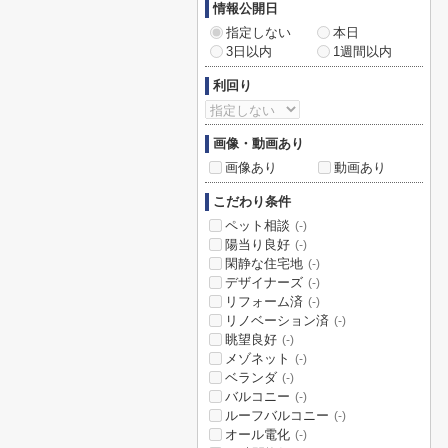
情報公開日
指定しない
本日
3日以内
1週間以内
利回り
画像・動画あり
画像あり
動画あり
こだわり条件
ペット相談
(-)
陽当り良好
(-)
閑静な住宅地
(-)
デザイナーズ
(-)
リフォーム済
(-)
リノベーション済
(-)
眺望良好
(-)
メゾネット
(-)
ベランダ
(-)
バルコニー
(-)
ルーフバルコニー
(-)
オール電化
(-)