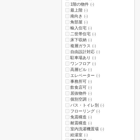
1階の物件
(-)
最上階
(-)
南向き
(-)
角部屋
(-)
輸入住宅
(-)
二世帯住宅
(-)
床下収納
(-)
複層ガラス
(-)
自由設計対応
(-)
駐車場あり
(-)
ワンフロア
(-)
高層ビル
(-)
エレベーター
(-)
事務所可
(-)
飲食店可
(-)
居抜物件
(-)
個別空調
(-)
バス・トイレ別
(-)
フローリング
(-)
免震構造
(-)
耐震構造
(-)
室内洗濯機置場
(-)
給湯室
(-)