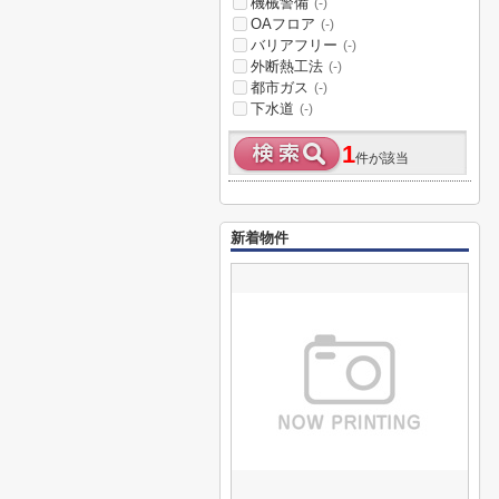
機械警備
(-)
OAフロア
(-)
バリアフリー
(-)
外断熱工法
(-)
都市ガス
(-)
下水道
(-)
1
件が該当
新着物件