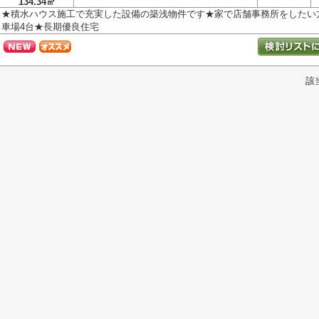
134.34㎡
★積水ハウス施工で充実した設備の築浅物件です★家で店舗事務所をしたい
車場4台★長期優良住宅
該