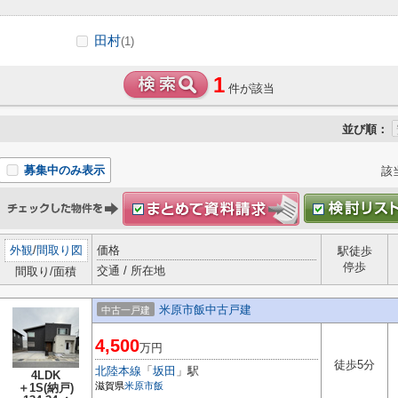
田村
(1)
1
件が該当
並び順：
募集中のみ表示
該
外観
/
間取り図
価格
駅徒歩
停歩
交通 / 所在地
間取り/面積
米原市飯中古戸建
中古一戸建
4,500
万円
徒歩5分
北陸本線
「
坂田
」駅
4LDK
滋賀県
米原市
飯
＋1S(納戸)