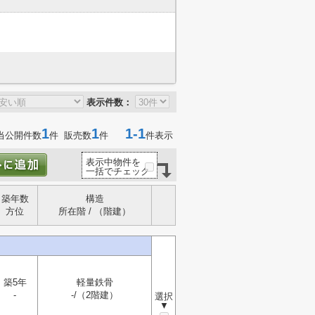
表示件数：
1
1
1-1
当公開件数
件 販売数
件
件表示
表示中物件を
一括でチェック
築年数
構造
方位
所在階 / （階建）
築5年
軽量鉄骨
-
-/（2階建）
選択
▼