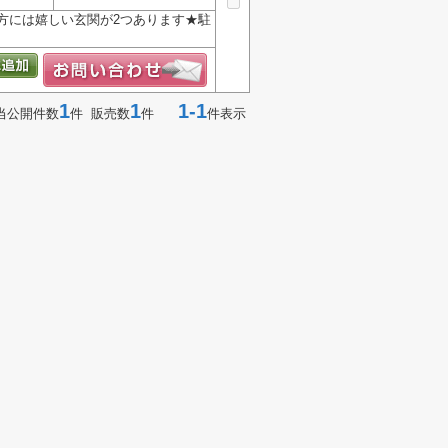
方には嬉しい玄関が2つあります★駐
1
1
1-1
当公開件数
件 販売数
件
件表示