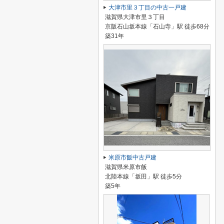
大津市里３丁目の中古一戸建
滋賀県大津市里３丁目
京阪石山坂本線「石山寺」駅 徒歩68分
築31年
米原市飯中古戸建
滋賀県米原市飯
北陸本線「坂田」駅 徒歩5分
築5年