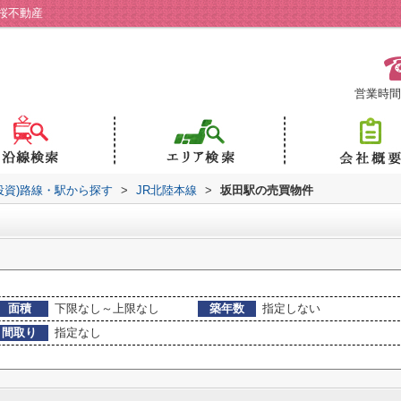
桜不動産
営業時間：
投資)路線・駅から探す
>
JR北陸本線
>
坂田駅の売買物件
面積
下限なし～上限なし
築年数
指定しない
間取り
指定なし