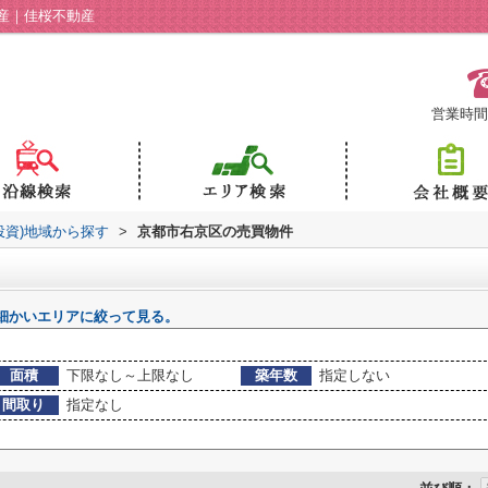
産｜佳桜不動産
営業時間：
投資)地域から探す
>
京都市右京区の売買物件
細かいエリアに絞って見る。
面積
下限なし～上限なし
築年数
指定しない
間取り
指定なし