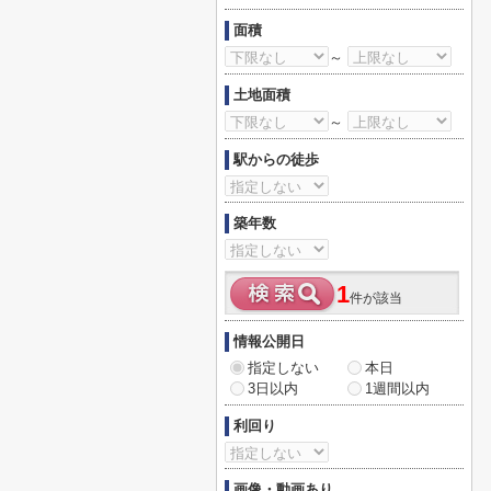
面積
～
土地面積
～
駅からの徒歩
築年数
1
件が該当
情報公開日
指定しない
本日
3日以内
1週間以内
利回り
画像・動画あり