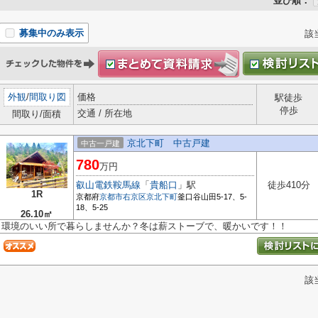
並び順：
募集中のみ表示
該
外観
/
間取り図
価格
駅徒歩
停歩
交通 / 所在地
間取り/面積
京北下町 中古戸建
中古一戸建
780
万円
叡山電鉄鞍馬線
「
貴船口
」駅
徒歩410分
1R
京都府
京都市右京区
京北下町
釜口谷山田5-17、5-
18、5-25
26.10㎡
環境のいい所で暮らしませんか？冬は薪ストーブで、暖かいです！！
該