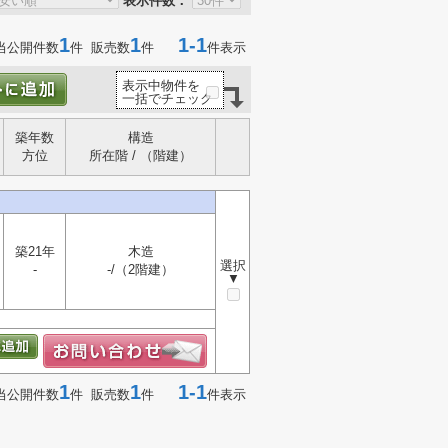
表示件数：
1
1
1-1
当公開件数
件 販売数
件
件表示
表示中物件を
一括でチェック
築年数
構造
方位
所在階 / （階建）
築21年
木造
選択
-
-/（2階建）
▼
1
1
1-1
当公開件数
件 販売数
件
件表示