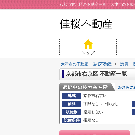
京都市右京区の不動産一覧｜大津市の不動
大津市の不動産｜佳桜不動産
>
(売買・
京都市右京区 不動産一覧
≫さらに
地域
京都市右京区
価格
下限なし～上限なし
駅徒歩
指定しない
設備条件
指定なし