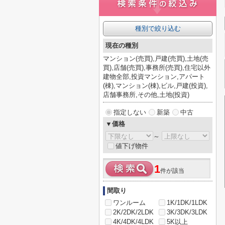
種別で絞り込む
現在の種別
マンション(売買),戸建(売買),土地(売
買),店舗(売買),事務所(売買),住宅以外
建物全部,投資マンション,アパート
(棟),マンション(棟),ビル,戸建(投資),
店舗事務所,その他,土地(投資)
指定しない
新築
中古
▼価格
～
値下げ物件
1
件が該当
間取り
ワンルーム
1K/1DK/1LDK
2K/2DK/2LDK
3K/3DK/3LDK
4K/4DK/4LDK
5K以上