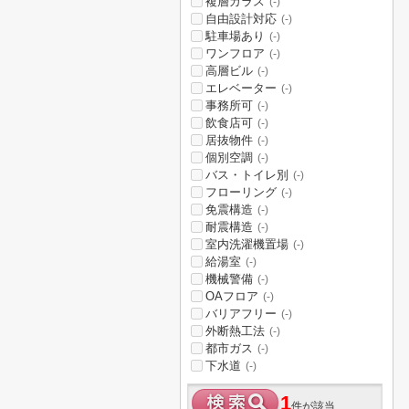
複層ガラス
(-)
自由設計対応
(-)
駐車場あり
(-)
ワンフロア
(-)
高層ビル
(-)
エレベーター
(-)
事務所可
(-)
飲食店可
(-)
居抜物件
(-)
個別空調
(-)
バス・トイレ別
(-)
フローリング
(-)
免震構造
(-)
耐震構造
(-)
室内洗濯機置場
(-)
給湯室
(-)
機械警備
(-)
OAフロア
(-)
バリアフリー
(-)
外断熱工法
(-)
都市ガス
(-)
下水道
(-)
1
件が該当