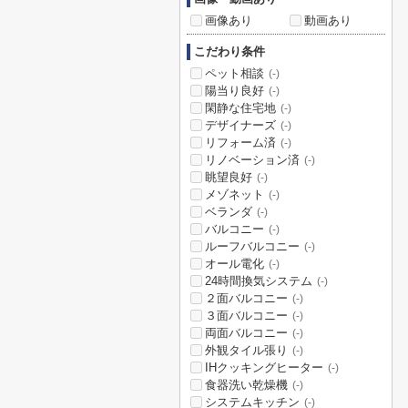
画像あり
動画あり
こだわり条件
ペット相談
(-)
陽当り良好
(-)
閑静な住宅地
(-)
デザイナーズ
(-)
リフォーム済
(-)
リノベーション済
(-)
眺望良好
(-)
メゾネット
(-)
ベランダ
(-)
バルコニー
(-)
ルーフバルコニー
(-)
オール電化
(-)
24時間換気システム
(-)
２面バルコニー
(-)
３面バルコニー
(-)
両面バルコニー
(-)
外観タイル張り
(-)
IHクッキングヒーター
(-)
食器洗い乾燥機
(-)
システムキッチン
(-)