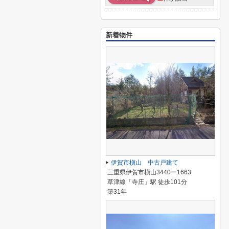
新着物件
伊賀市槇山 中古戸建て
三重県伊賀市槇山3440ー1663
草津線「寺庄」駅 徒歩101分
築31年