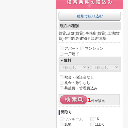
種別で絞り込む
現在の種別
賃貸,店舗(賃貸),事務所(賃貸),土地(賃
貸),住宅以外建物全部,駐車場
アパート
マンション
一戸建て
▼賃料
～
敷金・保証金なし
礼金・敷引なし
共益費・管理費込み
1
件が該当
間取り
ワンルーム
1K
1DK
1LDK