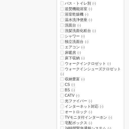
バス・トイレ別
(-)
追焚機能浴室
(-)
浴室乾燥機
(-)
温水洗浄便座
(-)
洗面台
(-)
洗髪洗面化粧台
(-)
シャワー
(-)
独立洗面台
(-)
エアコン
(-)
床暖房
(-)
床下収納
(-)
ウォークインクロゼット
(-)
ウォークインシューズクロゼット
(-)
収納豊富
(-)
CS
(-)
BS
(-)
CATV
(-)
光ファイバー
(-)
インターネット対応
(-)
オートロック
(-)
TVモニタ付インターホン
(-)
宅配ボックス
(-)
24時間緊急通報システム
(-)