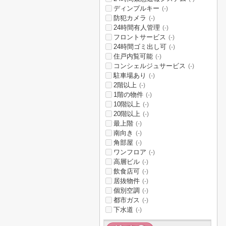
ディンプルキー
(-)
防犯カメラ
(-)
24時間有人管理
(-)
フロントサービス
(-)
24時間ゴミ出し可
(-)
住戸内覧可能
(-)
コンシェルジュサービス
(-)
駐車場あり
(-)
2階以上
(-)
1階の物件
(-)
10階以上
(-)
20階以上
(-)
最上階
(-)
南向き
(-)
角部屋
(-)
ワンフロア
(-)
高層ビル
(-)
飲食店可
(-)
居抜物件
(-)
個別空調
(-)
都市ガス
(-)
下水道
(-)