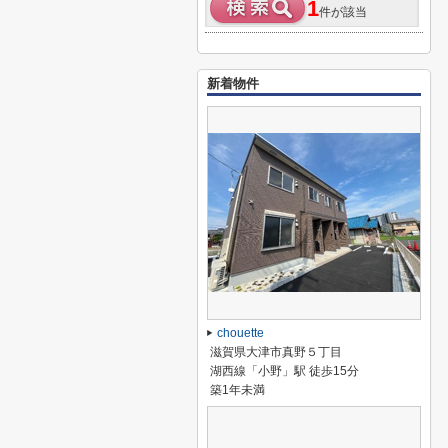
1
件が該当
新着物件
chouette
滋賀県大津市真野５丁目
湖西線「小野」駅 徒歩15分
築1年未満