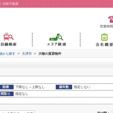
｜佳桜不動産
営業時間：
地域から探す
>
大津市
>
大物の賃貸物件
面積
下限なし～上限なし
築年数
指定しない
間取り
指定なし