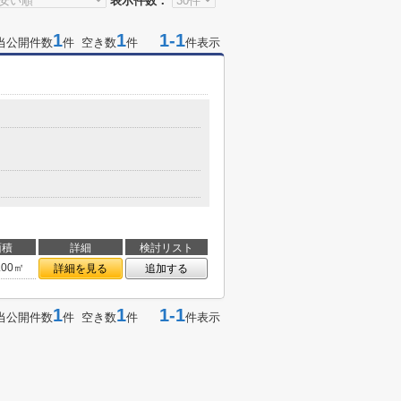
表示件数：
1
1
1-1
当公開件数
件 空き数
件
件表示
面積
詳細
検討リスト
.00㎡
詳細を見る
追加する
1
1
1-1
当公開件数
件 空き数
件
件表示