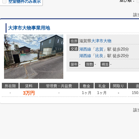
並び順：
空室物件のみ表示
該
大津市大物事業用地
滋賀県
大津市
大物
住所
交通
湖西線
「
志賀
」駅 徒歩20分
湖西線
「
比良
」駅 徒歩20分
-
-
-
築年
階数
構造
所在階
賃料
管理費・共益費
敷金
礼金
間取り
3
万円
-
-
1ヶ月
1ヶ月
-
150
該