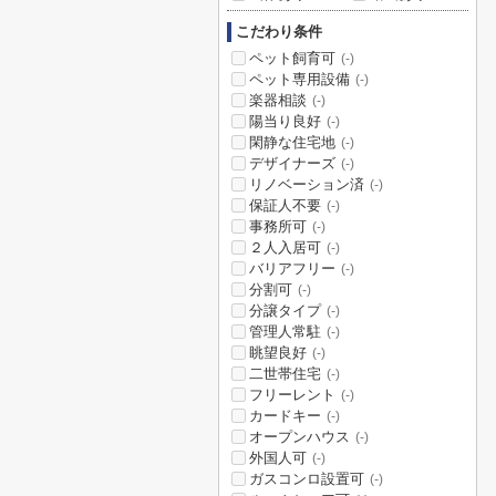
こだわり条件
ペット飼育可
(-)
ペット専用設備
(-)
楽器相談
(-)
陽当り良好
(-)
閑静な住宅地
(-)
デザイナーズ
(-)
リノベーション済
(-)
保証人不要
(-)
事務所可
(-)
２人入居可
(-)
バリアフリー
(-)
分割可
(-)
分譲タイプ
(-)
管理人常駐
(-)
眺望良好
(-)
二世帯住宅
(-)
フリーレント
(-)
カードキー
(-)
オープンハウス
(-)
外国人可
(-)
ガスコンロ設置可
(-)