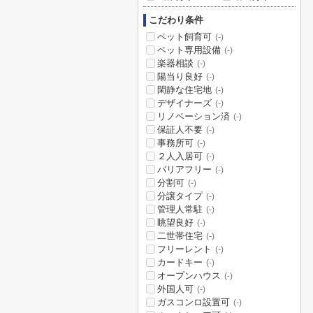
こだわり条件
ペット飼育可
(-)
ペット専用設備
(-)
楽器相談
(-)
陽当り良好
(-)
閑静な住宅地
(-)
デザイナーズ
(-)
リノベーション済
(-)
保証人不要
(-)
事務所可
(-)
２人入居可
(-)
バリアフリー
(-)
分割可
(-)
分譲タイプ
(-)
管理人常駐
(-)
眺望良好
(-)
二世帯住宅
(-)
フリーレント
(-)
カードキー
(-)
オープンハウス
(-)
外国人可
(-)
ガスコンロ設置可
(-)