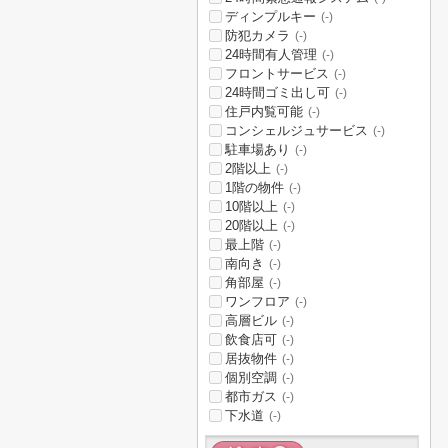
ディンプルキー
(-)
防犯カメラ
(-)
24時間有人管理
(-)
フロントサービス
(-)
24時間ゴミ出し可
(-)
住戸内覧可能
(-)
コンシェルジュサービス
(-)
駐車場あり
(-)
2階以上
(-)
1階の物件
(-)
10階以上
(-)
20階以上
(-)
最上階
(-)
南向き
(-)
角部屋
(-)
ワンフロア
(-)
高層ビル
(-)
飲食店可
(-)
居抜物件
(-)
個別空調
(-)
都市ガス
(-)
下水道
(-)