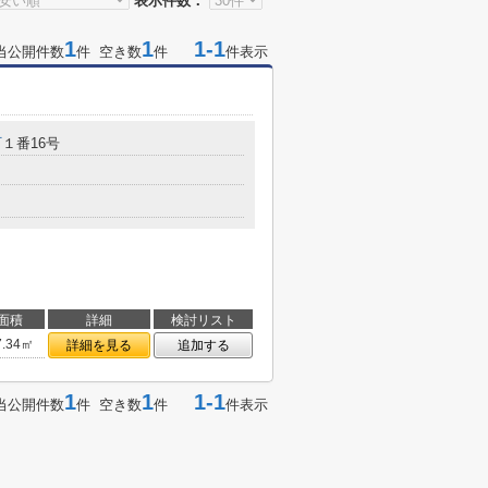
表示件数：
1
1
1-1
当公開件数
件 空き数
件
件表示
町
１番16号
面積
詳細
検討リスト
7.34㎡
詳細を見る
追加する
1
1
1-1
当公開件数
件 空き数
件
件表示