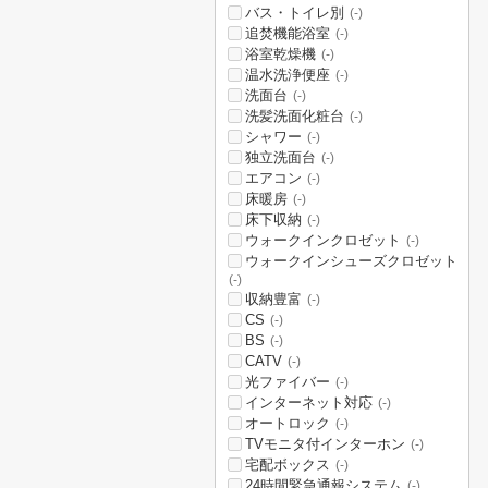
バス・トイレ別
(-)
追焚機能浴室
(-)
浴室乾燥機
(-)
温水洗浄便座
(-)
洗面台
(-)
洗髪洗面化粧台
(-)
シャワー
(-)
独立洗面台
(-)
エアコン
(-)
床暖房
(-)
床下収納
(-)
ウォークインクロゼット
(-)
ウォークインシューズクロゼット
(-)
収納豊富
(-)
CS
(-)
BS
(-)
CATV
(-)
光ファイバー
(-)
インターネット対応
(-)
オートロック
(-)
TVモニタ付インターホン
(-)
宅配ボックス
(-)
24時間緊急通報システム
(-)