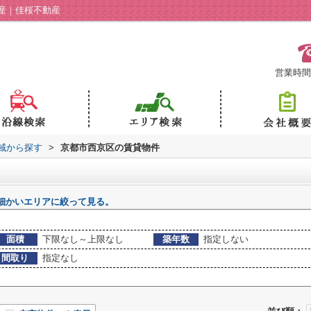
産｜佳桜不動産
営業時間：
地域から探す
>
京都市西京区の賃貸物件
細かいエリアに絞って見る。
面積
下限なし～上限なし
築年数
指定しない
間取り
指定なし