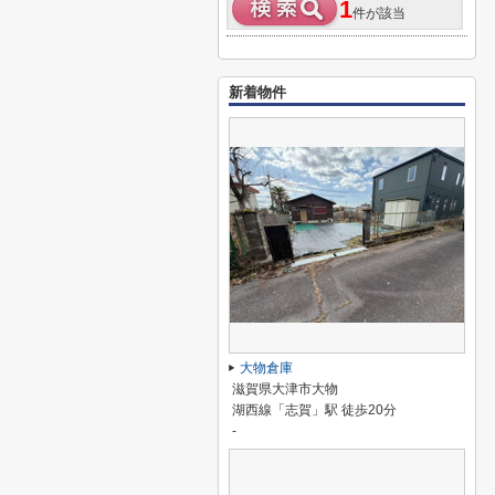
1
件が該当
新着物件
大物倉庫
滋賀県大津市大物
湖西線「志賀」駅 徒歩20分
-