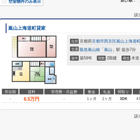
並び順：
空室物件のみ表示
該
嵐山上海道町貸家
京都府
京都市西京区
嵐山上海道
住所
交通
阪急嵐山線
「
嵐山
」駅 徒歩7分
築59年
2階建
木造
築年
階数
構造
所在階
賃料
管理費・共益費
敷金
礼金
間取り
6.5
万円
-
-
1ヶ月
2ヶ月
3DK
4
該