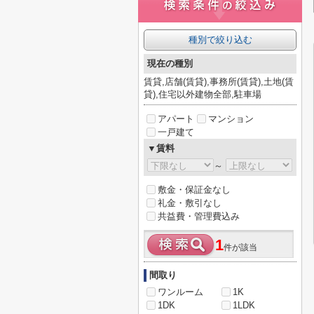
種別で絞り込む
現在の種別
賃貸,店舗(賃貸),事務所(賃貸),土地(賃
貸),住宅以外建物全部,駐車場
アパート
マンション
一戸建て
▼賃料
～
敷金・保証金なし
礼金・敷引なし
共益費・管理費込み
1
件が該当
間取り
ワンルーム
1K
1DK
1LDK