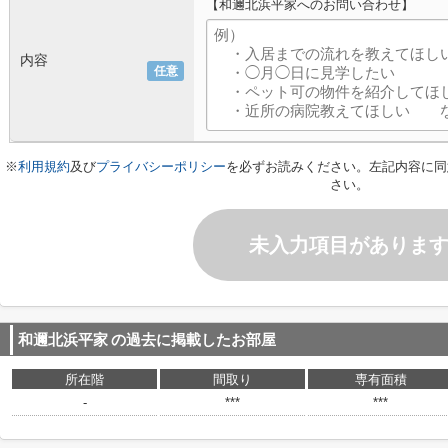
【和邇北浜平家へのお問い合わせ】
内容
任意
※
利用規約
及び
プライバシーポリシー
を必ずお読みください。左記内容に同
さい。
未入力項目がありま
和邇北浜平家
の過去に掲載したお部屋
所在階
間取り
専有面積
-
***
***