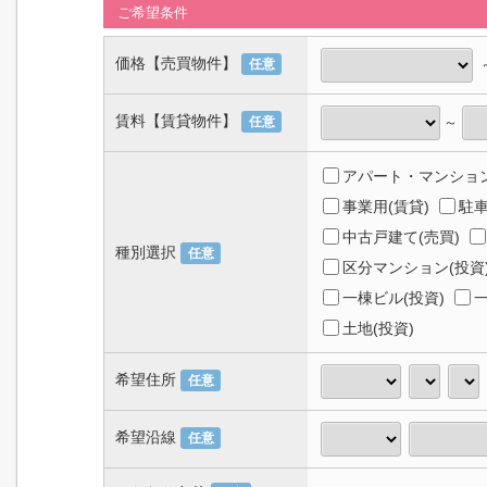
ご希望条件
価格【売買物件】
任意
賃料【賃貸物件】
～
任意
アパート・マンション
事業用(賃貸)
駐車
中古戸建て(売買)
種別選択
任意
区分マンション(投資
一棟ビル(投資)
一
土地(投資)
希望住所
任意
希望沿線
任意