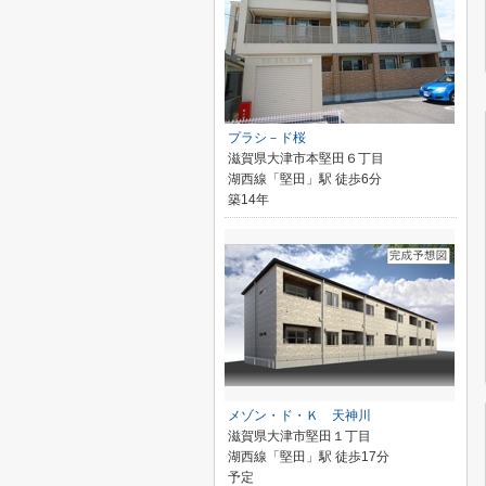
プラシ－ド桜
滋賀県大津市本堅田６丁目
湖西線「堅田」駅 徒歩6分
築14年
メゾン・ド・Ｋ 天神川
滋賀県大津市堅田１丁目
湖西線「堅田」駅 徒歩17分
予定