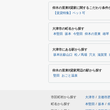
仰木の里東8貸家に関するこだわり条件
【賃貸特集】ペット可
大津市の町名から探す
本堅田
坂本
今堅田
仰木の里東
雄琴
大津市にある駅から探す
坂本比叡山口
松ノ馬場
穴太
滋賀里
仰木の里東8貸家周辺の駅から探す
堅田
おごと温泉
市区町村から探す
大津市
/
京都市
町名から探す
本堅田
/
坂本
/