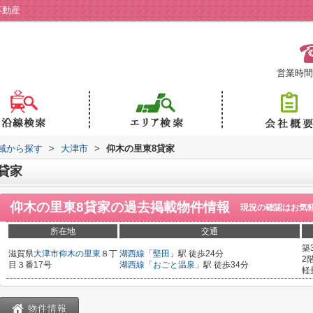
不動産
営業時間：
地域から探す
>
大津市
>
仰木の里東8貸家
貸家
仰木の里東8貸家
の過去掲載物件情報
現況の確認はお気
所在地
交通
築
滋賀県
大津市
仰木の里東
８丁
湖西線
「
堅田
」駅 徒歩24分
2
目３番17号
湖西線
「
おごと温泉
」駅 徒歩34分
軽
物件情報