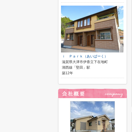
ｉ Ｐａｒｋ（あいぱーく）
滋賀県大津市伊香立下在地町
湖西線「堅田」駅
築12年