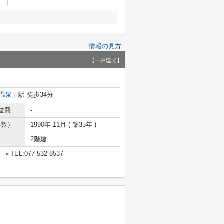
情報の見方
【一戸建て】
温泉
」駅 徒歩34分
益費
-
年数）
1990年 11月 ( 築35年 )
2階建
号
TEL:077-532-8537