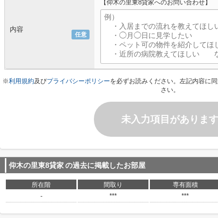
【仰木の里東8貸家へのお問い合わせ】
内容
任意
※
利用規約
及び
プライバシーポリシー
を必ずお読みください。左記内容に同
さい。
未入力項目がありま
仰木の里東8貸家
の過去に掲載したお部屋
所在階
間取り
専有面積
-
***
***