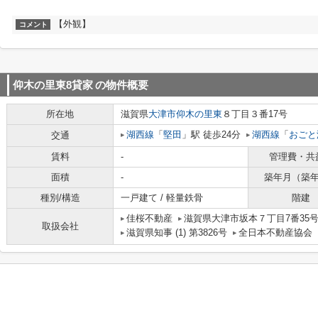
【外観】
コメント
仰木の里東8貸家
の物件概要
所在地
滋賀県
大津市
仰木の里東
８丁目３番17号
湖西線
「
堅田
」駅 徒歩24分
湖西線
「
おごと
交通
賃料
-
管理費・共
面積
-
築年月（築
種別/構造
一戸建て / 軽量鉄骨
階建
佳桜不動産
滋賀県大津市坂本７丁目7番35
取扱会社
滋賀県知事 (1) 第3826号
全日本不動産協会