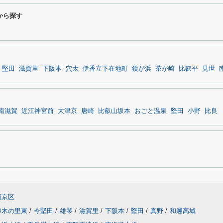
から探す
堅田
滋賀里
下阪本
穴太
伊香立下在地町
鏡が浜
茶が崎
比叡平
見世
南滋賀
近江神宮前
大津京
唐崎
比叡山坂本
おごと温泉
堅田
小野
比良
西京区
仰木の里東
/
今堅田
/
雄琴
/
滋賀里
/
下阪本
/
堅田
/
真野
/
和邇高城