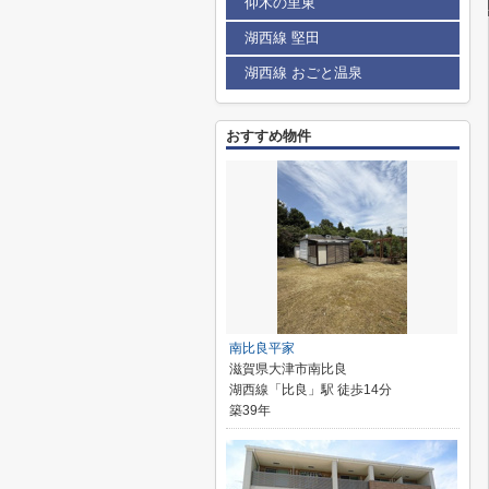
仰木の里東
湖西線 堅田
湖西線 おごと温泉
おすすめ物件
南比良平家
滋賀県大津市南比良
湖西線「比良」駅 徒歩14分
築39年