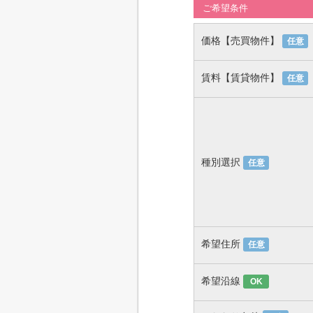
ご希望条件
価格【売買物件】
任意
賃料【賃貸物件】
任意
種別選択
任意
希望住所
任意
希望沿線
OK