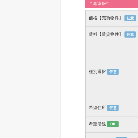
ご希望条件
価格【売買物件】
任意
賃料【賃貸物件】
任意
種別選択
任意
希望住所
任意
希望沿線
OK